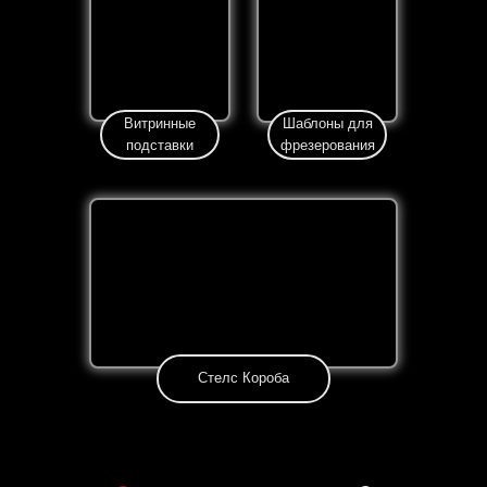
Витринные
Шаблоны для
подставки
фрезерования
Стелс Короба