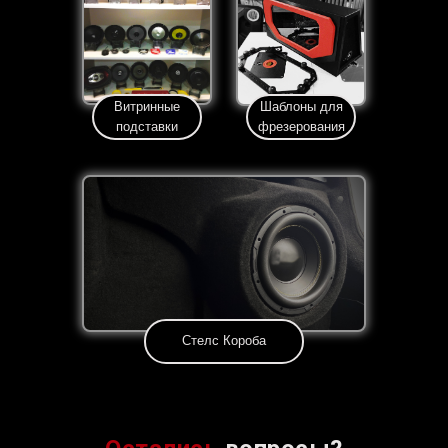
Витринные
Шаблоны для
подставки
фрезерования
Стелс Короба