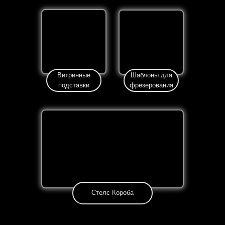
Витринные
Шаблоны для
подставки
фрезерования
Стелс Короба