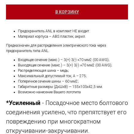
В КОРЗИНУ
Предохранитель ANL в комплект НЕ входит.
Материал корпуса – ABS пластик, акрил.
Предназначен для распределения электрического тока через
предохранитель типа ANL.
Входящее сечение (макс.) – 3(+) 3(-) ×70 мм2 (00 AWG);
Выходящее сечение (макс.) – 3(+) 3(-) ×70 мм2 (00 AWG);
Распределяющая шина – медь;
Максимальный допустимый ток, А – 275;
Поперечное сечение шины – 60 мм2;
Габаритные размеры (ДхШхВ) — 155х103х42,5 мм.
Возможно нанесение Вашего логотипа
*Усиленный
- Посадочное место болтового
соединения усилено, что препятствует его
повреждению при многократном
откручивании-закручивании.