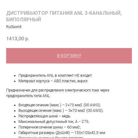
ДИСТРИБЬЮТОР ПИТАНИЯ ANL 3-КАНАЛЬНЫЙ,
БИПОЛЯРНЫЙ
RuSound
1413,00
р.
В КОРЗИНУ
Предохранитель ANL в комплект НЕ входит.
Материал корпуса – ABS пластик, акрил.
Предназначен для распределения электрического тока через
предохранитель типа ANL.
Входящее сечение (макс.) – 2×70 мм2 (00 AWG);
Выходящее сечение (макс.) – 3×70 мм2 (00 AWG);
Распределяющая шина – медь;
Максимальный допустимый ток, А – 275;
Поперечное сечение шины – 60 мм2;
Габаритные размеры (ДхШхВ) — 155х103х42,5 мм.