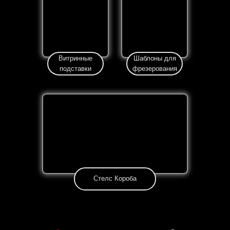
Витринные
Шаблоны для
подставки
фрезерования
Стелс Короба