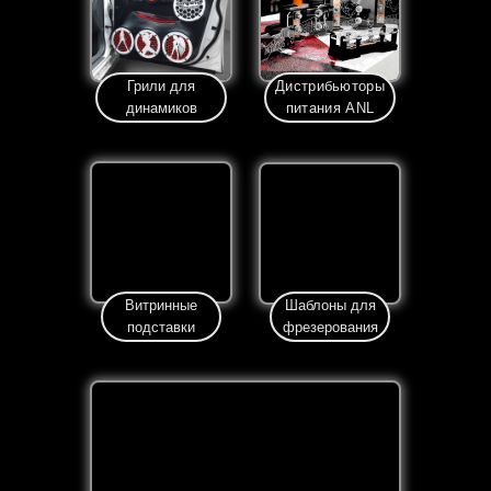
Грили для
Дистрибьюторы
динамиков
питания ANL
Витринные
Шаблоны для
подставки
фрезерования