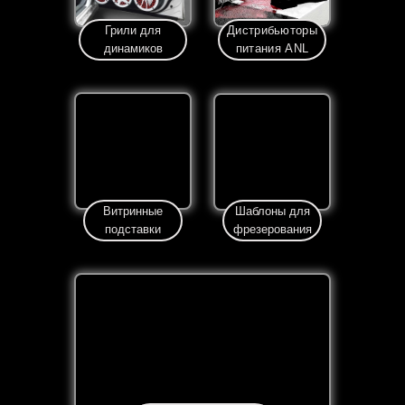
Грили для
Дистрибьюторы
динамиков
питания ANL
Витринные
Шаблоны для
подставки
фрезерования