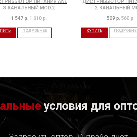
ТРИБЬЮТОР ПИТАНИЯ ANL
ДИСТРИБЬЮТОР ПИТА
8-КАНАЛЬНЫЙ MOD.2
2-КАНАЛЬНЫЙ M
1 547
р.
1 610
р.
509
р.
560
р.
УПИТЬ
ПОДРОБНЕЕ
КУПИТЬ
ПОДРОБНЕ
иальные
условия для опт