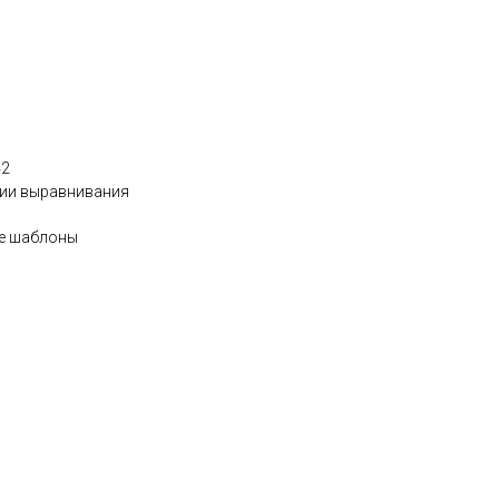
42
нии выравнивания
ые шаблоны