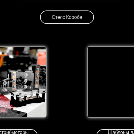
Стелс Короба
стрибьюторы
Шаблоны д