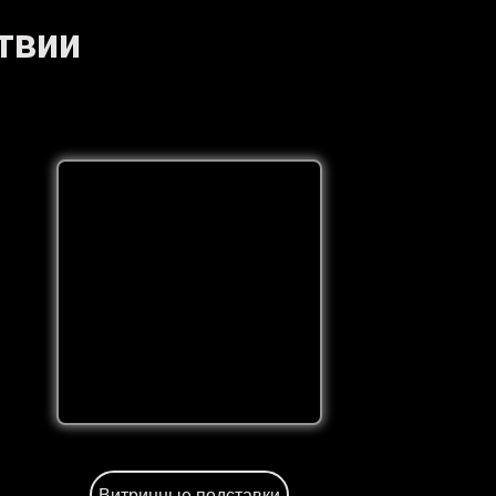
твии
Витринные подставки