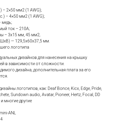
) – 2×50 мм2 (1 AWG);
.) – 4×50 мм2 (1 AWG);
 медь;
ый ток – 210A;
ы – 3х15 мм, 45 мм2;
ШхВ) — 129,5х60х37,5 мм.
шего логотипа
уальных дизайнов для нанесения на крышку
лей в зависимости от сложности.
одимого дизайна, дополнительная плата за его
тся.
зайны логотипов, как: Deaf Bonce, Kicx, Edge, Pride,
ete, Sundown audio, Avatar, Pioneer, Hertz, Focal, DD
a и многие другие
mini-ANL
 4