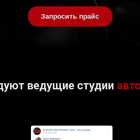
Запросить прайс
дуют ведущие студии
авт