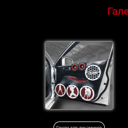
Гал
Грили для динамиков