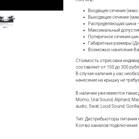
Входящее сечение (макс.
Выходящее сечение (макс
Распределяющая шина –
Максимальный допустим
Поперечное сечение шин
Габаритные размеры (Дх
Возможно нанесение Ва
Стоимость отрисовки индивид
составляет от 150 до 300 руб
В случае наличия у нас необх
нанесение на крышку не требуе
В наличии уже имеются такие ди
Momo, Ural Sound, Alphard, Mach
audio, Swat, Loud Sound, Gorill
Тип: Дистрибьюторы питания 
Кол-во каналов подключения: