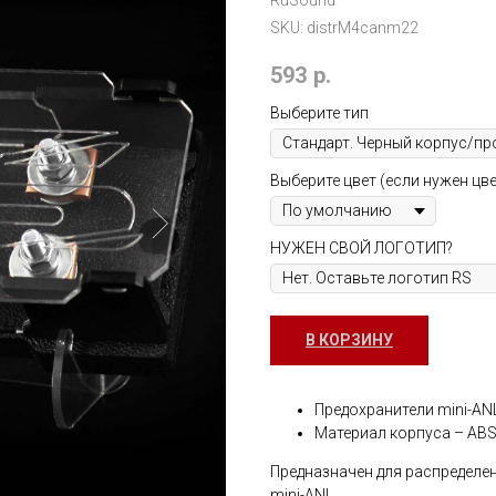
RuSound
SKU:
distrM4canm22
593
р.
Выберите тип
Выберите цвет (если нужен цв
НУЖЕН СВОЙ ЛОГОТИП?
В КОРЗИНУ
Предохранители mini-ANL
Материал корпуса – ABS
Предназначен для распределен
mini-ANL.